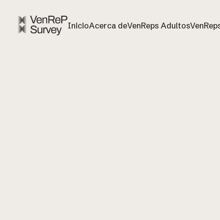
Inicio
Acerca de
VenReps Adultos
VenReps